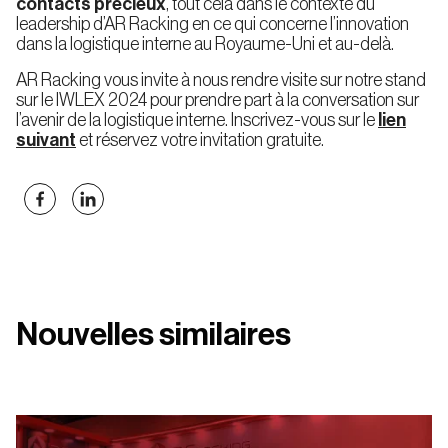
contacts précieux
, tout cela dans le contexte du
(LIFO)
leadership d’AR Racking en ce qui concerne l’innovation
dans la logistique interne au Royaume-Uni et au-delà.
AR Racking vous invite à nous rendre visite sur notre stand
sur le IWLEX 2024 pour prendre part à la conversation sur
Rayonnages
l’avenir de la logistique interne. Inscrivez-vous sur le
pour
lien
Caisses
suivant
et réservez votre invitation gratuite.
Rayonnages
Mi-
Lourd
Rack
Dynamique
pour
Nouvelles similaires
Colis
Plateformes
sur
Rayonnages