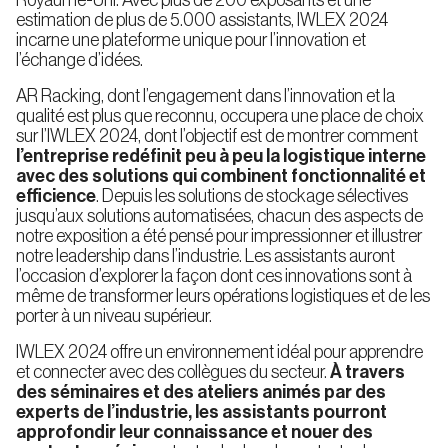
Royaume-Uni. Avec plus de 200 exposants et une
Textile et
à
estimation de plus de 5.000 assistants, IWLEX 2024
Double
Fashion
Miniload
Profondeur
Stockage
incarne une plateforme unique pour l’innovation et
Retail
Automatisé
l’échange d’idées.
AR Racking, dont l’engagement dans l’innovation et la
Palettier
qualité est plus que reconnu, occupera une place de choix
Mobile
sur l’IWLEX 2024, dont l’objectif est de montrer comment
Contrôle
Ingénierie
l’entreprise redéfinit peu à peu la logistique interne
technique
de
avec des solutions qui combinent fonctionnalité et
Projets
efficience
. Depuis les solutions de stockage sélectives
Navettes
jusqu’aux solutions automatisées, chacun des aspects de
pour
Palettes
notre exposition a été pensé pour impressionner et illustrer
notre leadership dans l’industrie. Les assistants auront
l’occasion d’explorer la façon dont ces innovations sont à
même de transformer leurs opérations logistiques et de les
Rayonnages
porter à un niveau supérieur.
Dynamiques
(FIFO)
IWLEX 2024 offre un environnement idéal pour apprendre
et connecter avec des collègues du secteur.
À travers
des séminaires et des ateliers animés par des
experts de l’industrie, les assistants pourront
Rayonnages
Push-
approfondir leur connaissance et nouer des
Back