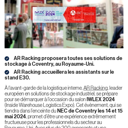
Rayonnages
Entrepôts
pour
Automatisés
Agriculture
Aliments
Palettes
pour
et
Palettes
Boissons
Rack
à
Entrepôts
Palette
Autoportants
E-
Secteur
AR Racking proposera toutes ses solutions de
Entreprise
Qualité
commerce
Électronique
stockage à Coventry, au Royaume-Uni.
Rack
Système
Accumulation
Automatisé
AR Racking accueillera les assistants sur le
pour
stand E30.
Palettes
À l’avant-garde de la logistique interne,
AR Racking
, leader
Durabilité
Travailler
Rayonnage
européen en solutions de stockage industriel, se prépare
Pharmacie
Produits
avec
Actualités
à
Blog
et
Chimiques
pour se démarquer à l’occasion du salon
IWLEX 2024
nous
Couloirs
cosmétique
Étroits
(Inside Warehouse Logistics Expo). Cet évènement, qui se
Entrepôts
tiendra dans l’enceinte du
NEC de Coventry les 14 et 15
Automatisés
pour
mai 2024
, promet d’être une expérience extrêmement
Caisses
fructueuse pour les professionnels du secteur au
Rayonnage