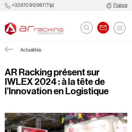
+33 970 912 967
(Tlp)
France
Actualités
AR Racking présent sur
IWLEX 2024 : à la tête de
l’Innovation en Logistique
Rayonnages
Entrepôts
Industriels
Automatisés