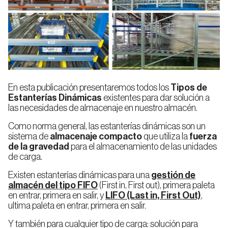
Automáticos
Estanterías
para
Alimentación
Automoción
para
Palets
y Bebidas
Palets
Almacenes
Autoportantes
Estanterías
Convencionales
En esta publicación presentaremos todos los
para
Tipos de
Palets
Estanterías Dinámicas
existentes para dar solución a
Logística,
E-
Empresa
Calidad
las necesidades de almacenaje en nuestro almacén.
Transporte
commerce
Sistema
o 3PL
Automático
Como norma general, las estanterías dinámicas son un
para
Palets
Estanterías
sistema de
almacenaje compacto
que utiliza la
fuerza
AS/RS
de
de la gravedad
para el almacenamiento de las unidades
Pasillo
Estrecho
de carga.
(VNA)
Sostenibilidad
Trabaja
Farmacia
Industria
con
Noticias
Blog
Existen estanterías dinámicas para una
gestión de
y
Manufacturera
nosotros
Cosmética
almacén del tipo FIFO
(First in, First out), primera paleta
Automáticos
en entrar, primera en salir, y
LIFO (Last in, First Out)
,
para
Estanterías
Cajas
ultima paleta en entrar, primera en salir.
de
Doble
Profundidad
Y también para cualquier tipo de carga: solución para