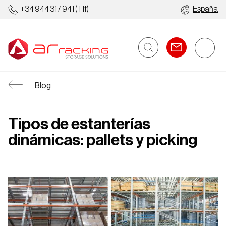
+34 944 317 941
(Tlf)
España
Blog
Tipos de estanterías
dinámicas: pallets y picking
Estanterías
Almacenes
Industriales
Automatizados
Metálicas