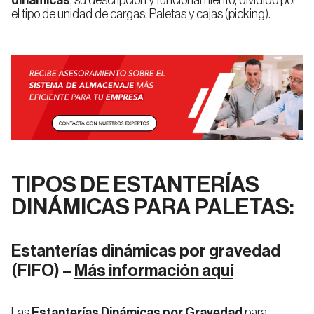
dinámicas
, su descripción y funcionamiento, dividido por
el tipo de unidad de cargas: Paletas y cajas (picking).
Estanterías
para
Picking
Dinámico
Valencia
Pasillos
Elevados
TIPOS DE ESTANTERÍAS
DINÁMICAS PARA PALETAS
:
Estanterías dinámicas por gravedad
(FIFO
) –
Más información aquí
Las
Estanterías Dinámicas por Gravedad
para