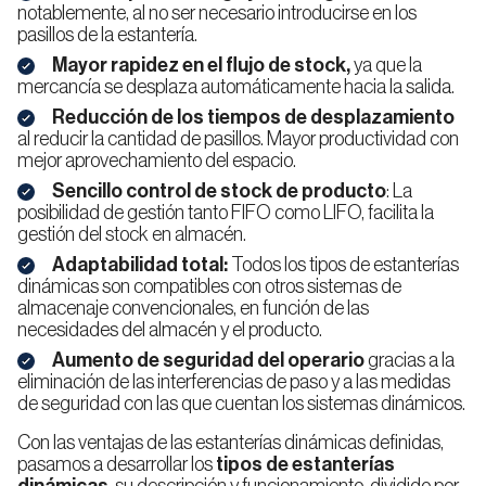
notablemente, al no ser necesario introducirse en los
pasillos de la estantería.
Mayor rapidez en el flujo de stock,
ya que la
Pallet
mercancía se desplaza automáticamente hacia la salida.
Shuttle
Andalucía
Aragón
Reducción de los tiempos de desplazamiento
al reducir la cantidad de pasillos. Mayor productividad con
mejor aprovechamiento del espacio.
Estanterías
Sencillo control de stock de producto
: La
para
almacenes
posibilidad de gestión tanto FIFO como LIFO, facilita la
AGV
Islas
Cantabria
gestión del stock en almacén.
Canarias
Adaptabilidad total:
Todos los tipos de estanterías
dinámicas son compatibles con otros sistemas de
almacenaje convencionales, en función de las
Estanterías
necesidades del almacén y el producto.
para
Aumento de seguridad del operario
gracias a la
Picking
Cataluña
Extremadura
eliminación de las interferencias de paso y a las medidas
de seguridad con las que cuentan los sistemas dinámicos.
Estanterías
de
Con las ventajas de las estanterías dinámicas definidas,
Media
Carga
pasamos a desarrollar los
tipos de estanterías
Murcia
Navarra