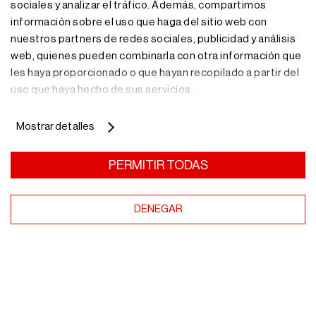
sociales y analizar el tráfico. Además, compartimos
Nuestro equipo de profesionales te asesorará con la
información sobre el uso que haga del sitio web con
solución de almacenaje más adecuada.
nuestros partners de redes sociales, publicidad y análisis
web, quienes pueden combinarla con otra información que
les haya proporcionado o que hayan recopilado a partir del
Más información
uso que haya hecho de sus servicios.
Mostrar detalles
Recibe nuestras
PERMITIR TODAS
noticias en tu
DENEGAR
email