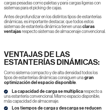
Sistema
Almacenaje
cargas pesadas como paletas y para cargas ligeras con
Almacenamiento
en Frío
sistemas para el picking de cajas.
Miniload
Estanterías
Antes de profundizar en los distintos tipos de estanterías
Compactas
dinámicas, es importante destacar, que todos estos
Drive
in
sistemas de estantería dinámica tienen unas
claras
Estanterías
Industriales
ventajas
respecto sistemas de almacenaje convencional.
para
AMR
Ingeniería
Inspección
de
técnica
Estanterías
proyectos
de
Bases
VENTAJAS DE LAS
Móviles
ESTANTERÍAS DINÁMICAS
:
Como sistema compacto y de alta densidad todos los
Estanterías
Dinámicas
tipos de estanterías dinámicas consiguen una
gran
(FIFO)
optimización del espacio disponible
.
La capacidad de carga se multiplica
respecto a
una estantería convencional. Mismo espacio disponible,
Estanterías
más capacidad de almacenaje.
Push-
Back
Los tiempos de carga y descarga se reducen
(LIFO)