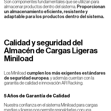
Son componentes fundamentales que se utilizan para
almacenar productos dentro del sistema.
Proporcionan
un almacenamiento eficiente, resistente y
adaptable para los productos dentro del sistema.
Selecciona tu país
Calidad y seguridad del
Almacén de Cargas Ligeras
País
Miniload
España
Los Miniload
cumplen los más exigentes estándares
de seguridad europea
, y además cuentan con la
garantía de calidad e innovación AR Racking.
Continuar
5 Años de Garantía de Calidad
Nuestra confianza en el sistema Miniload para cargas
medias y ligeras nos permite respaldarlas con una