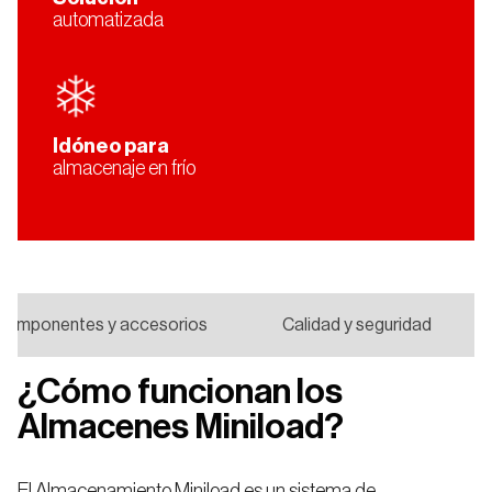
automatizada
Estanterías
para
Picking
Dinámico
Valencia
Idóneo para
almacenaje en frío
Pasillos
Elevados
Componentes y accesorios
Calidad y seguridad
¿Cómo funcionan los
Almacenes Miniload?
El Almacenamiento Miniload es un sistema de