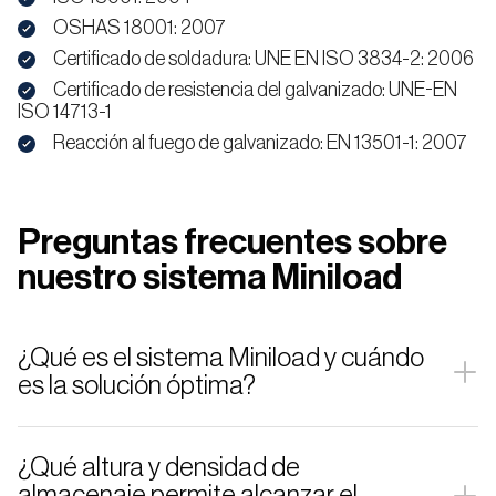
OSHAS 18001: 2007
Certificado de soldadura: UNE EN ISO 3834-2: 2006
Certificado de resistencia del galvanizado: UNE-EN
ISO 14713-1
Reacción al fuego de galvanizado: EN 13501-1: 2007
Preguntas frecuentes sobre
nuestro sistema Miniload
¿Qué es el sistema Miniload y cuándo
es la solución óptima?
El Miniload es un sistema de
almacenamiento
automático
para cajas o bandejas metálicas que puede
¿Qué altura y densidad de
utilizar transelevadores de alta velocidad, lanzaderas,
almacenaje permite alcanzar el