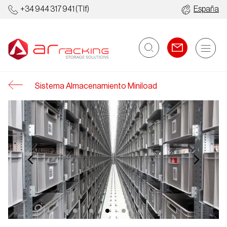
+34 944 317 941
(Tlf)
España
Sistema Almacenamiento Miniload
Estanterías
Almacenes
Industriales
Automatizados
Metálicas