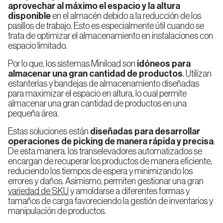
Sistema
Almacenaje
aprovechar al máximo el espacio y la altura
Almacenamiento
en Frío
disponible
en el almacén debido a la reducción de los
Miniload
pasillos de trabajo. Esto es especialmente útil cuando se
Estanterías
trata de optimizar el almacenamiento en instalaciones con
Compactas
Drive
espacio limitado.
in
Estanterías
Industriales
Por lo que, los sistemas Miniload son
idóneos para
para
almacenar una gran cantidad de productos
. Utilizan
AMR
Ingeniería
Inspección
estanterías y bandejas de almacenamiento diseñadas
de
técnica
Estanterías
proyectos
para maximizar el espacio en altura, lo cual permite
de
almacenar una gran cantidad de productos en una
Bases
Móviles
pequeña área.
Estas soluciones están
diseñadas para desarrollar
operaciones de picking de manera rápida y precisa
.
Estanterías
De esta manera, los transelevadores automatizados se
Dinámicas
encargan de recuperar los productos de manera eficiente,
(FIFO)
reduciendo los tiempos de espera y minimizando los
errores y daños. Asimismo, permiten gestionar una gran
variedad de SKU
y amoldarse a diferentes formas y
tamaños de carga favoreciendo la gestión de inventarios y
Estanterías
Push-
manipulación de productos.
Back
(LIFO)