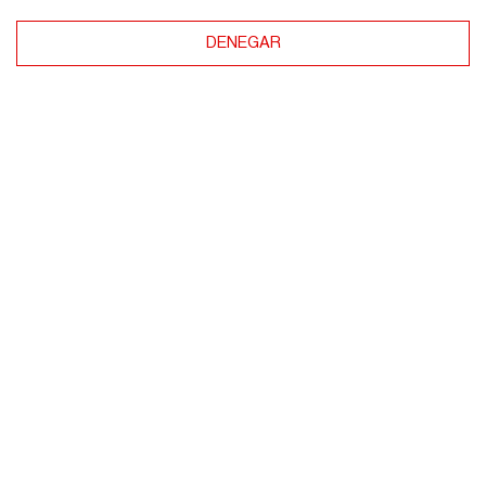
email
DENEGAR
Acepto las condiciones de uso y la
política de
privacidad.
Enviar