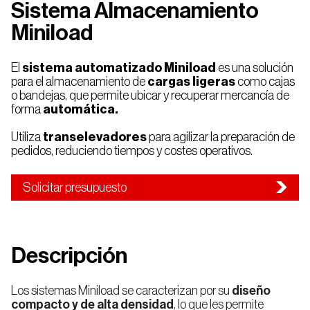
Sistema Almacenamiento
Miniload
Automáticos
Estanterías
para
Alimentación
Automoción
para
Palets
y Bebidas
Palets
El
sistema automatizado Miniload
es una solución
para el almacenamiento de
cargas ligeras
como cajas
Almacenes
o bandejas, que permite ubicar y recuperar mercancía de
Autoportantes
Estanterías
forma
automática.
Convencionales
para
Palets
Utiliza
transelevadores
para agilizar la preparación de
Logística,
E-
Empresa
Calidad
pedidos, reduciendo tiempos y costes operativos.
Transporte
commerce
Sistema
o 3PL
Automático
para
Palets
Estanterías
Solicitar presupuesto
AS/RS
de
Pasillo
Estrecho
(VNA)
Sostenibilidad
Trabaja
Farmacia
Industria
con
Noticias
Blog
y
Manufacturera
nosotros
Cosmética
Descripción
Automáticos
para
Estanterías
Cajas
de
Los sistemas Miniload se caracterizan por su
diseño
Doble
Profundidad
compacto y de alta densidad
, lo que les permite