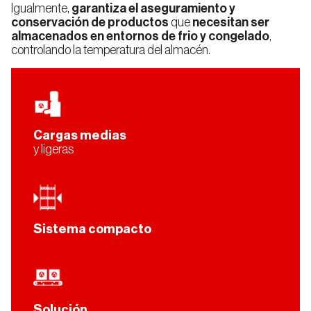
Igualmente,
garantiza el aseguramiento y
conservación de productos
que
necesitan ser
almacenados en entornos de frio y congelado
,
controlando la temperatura del almacén.
Pallet
Shuttle
Andalucía
Aragón
Estanterías
para
almacenes
Cargas medias
AGV
Islas
Cantabria
y ligeras
Canarias
Estanterías
para
Sistema compacto
Picking
Cataluña
Extremadura
Estanterías
de
Media
Carga
Murcia
Navarra
Solución