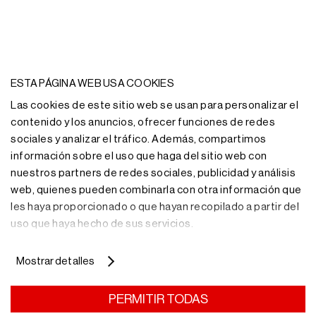
¿Necesitas más
información?
ESTA PÁGINA WEB USA COOKIES
Las cookies de este sitio web se usan para personalizar el
Nuestro equipo de profesionales te asesorará con la
contenido y los anuncios, ofrecer funciones de redes
solución de almacenaje más adecuada.
sociales y analizar el tráfico. Además, compartimos
información sobre el uso que haga del sitio web con
Más información
nuestros partners de redes sociales, publicidad y análisis
web, quienes pueden combinarla con otra información que
les haya proporcionado o que hayan recopilado a partir del
uso que haya hecho de sus servicios.
Recibe nuestras
Mostrar detalles
noticias en tu
PERMITIR TODAS