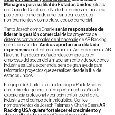
Sistema
Almacenaje
Managers
para su filial de Estados Unidos
, situada
Almacenamiento
en Frío
Miniload
en Charlotte, Carolina del Norte. La empresa refuerza su
posición en el mercado americano con estos dos
Estanterías
nombramientos y completa su equipo comercial.
Compactas
Drive
in
Estanterías
Tanto Joseph como Charlie
serán responsables de
Industriales
liderar la gestión comercial
de los proyectos de
para
AMR
sistemas convencionales de almacenaje
de AR Racking
Ingeniería
Inspección
de
técnica
en Estados Unidos.
Ambos aportan una dilatada
Estanterías
proyectos
experiencia
en el entorno comercial. Antes de unirse a AR
de
Bases
Racking, han desempeñado roles comerciales en
Móviles
empresas del sector del almacenamiento y de soluciones
industriales. Esta experiencia, será de gran ayuda para
reforzar los proyectos que se realicen desde la filial de
estados Unidos.
Estanterías
Dinámicas
(FIFO)
El equipo de Charlotte está liderado por Pablo Montes
como director general, quien aporta muchos años de
experiencia profesional y conocimiento integral de la
industria en el campo de intralogística. Con los
Estanterías
nombramientos de Joseph Talamas y Charlie Sears
AR
Push-
Racking USA quiere fortalecer el crecimiento y
Back
(LIFO)