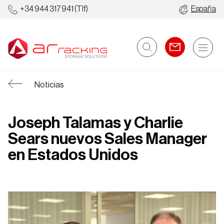
+34 944 317 941
(Tlf)
España
Noticias
Joseph Talamas y Charlie
Sears nuevos Sales Manager
en Estados Unidos
Estanterías
Almacenes
Industriales
Automatizados
Metálicas