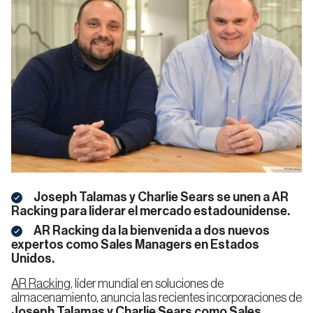
Automáticos
Estanterías
para
Alimentación
Automoción
para
Palets
y Bebidas
Palets
Almacenes
Autoportantes
Estanterías
Convencionales
para
Palets
Logística,
E-
Empresa
Calidad
Transporte
commerce
Sistema
o 3PL
Automático
para
Palets
Estanterías
AS/RS
de
Joseph Talamas y Charlie Sears se unen a AR
Pasillo
Racking para liderar el mercado estadounidense.
Estrecho
(VNA)
Sostenibilidad
Trabaja
AR Racking da la bienvenida a dos nuevos
Farmacia
Industria
con
Noticias
Blog
y
Manufacturera
expertos como Sales Managers en Estados
nosotros
Cosmética
Unidos.
Automáticos
para
Estanterías
Cajas
AR Racking
, líder mundial en soluciones de
de
Doble
almacenamiento, anuncia las recientes incorporaciones de
Profundidad
Joseph Talamas
y
Charlie Sears
como Sales