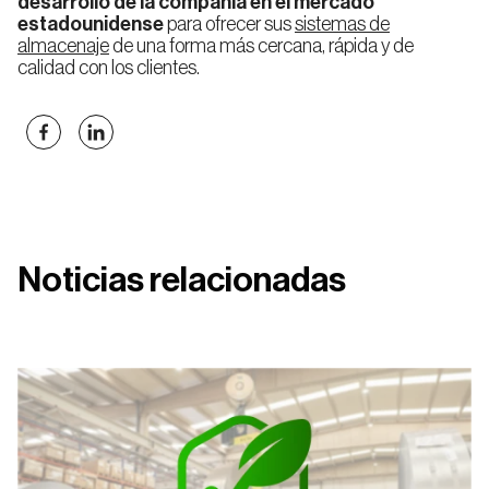
desarrollo de la compañía en el mercado
estadounidense
para ofrecer sus
sistemas de
almacenaje
de una forma más cercana, rápida y de
calidad con los clientes.
Pallet
Shuttle
Andalucía
Aragón
Estanterías
para
almacenes
AGV
Islas
Cantabria
Canarias
Noticias relacionadas
Estanterías
para
Picking
Cataluña
Extremadura
Estanterías
de
Media
Carga
Murcia
Navarra