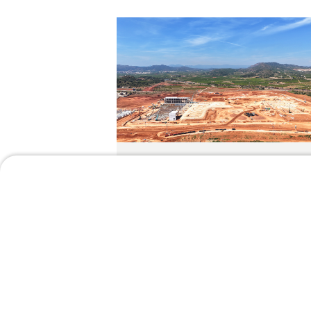
08/06/2026
Iniciamos la construcci
del nuevo proyecto
logístico de JYSK para
más de 182.000
posiciones
En AR Racking hemos iniciado la