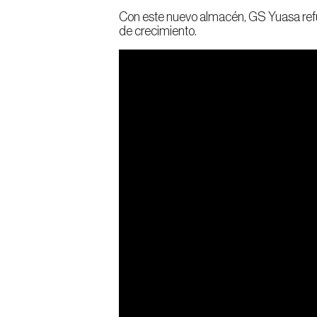
Con este nuevo almacén, GS Yuasa refue
de crecimiento.
México
Conti