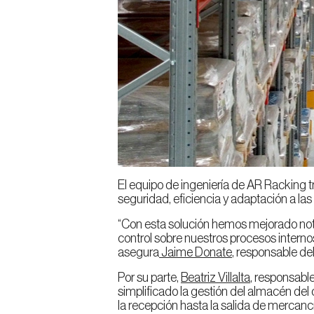
El equipo de ingeniería de AR Racking
seguridad, eficiencia y adaptación a las 
“Con esta solución hemos mejorado nota
control sobre nuestros procesos internos
asegura
Jaime Donate
, responsable de
Sele
Por su parte,
Beatriz Villalta
, responsabl
simplificado la gestión del almacén del c
País
la recepción hasta la salida de mercancía