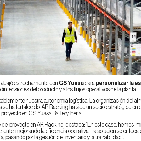
 trabajó estrechamente con
GS Yuasa
para
personalizar la e
dimensiones del producto y a los flujos operativos de la planta.
blemente nuestra autonomía logística. La organización del alm
 se ha fortalecido. AR Racking ha sido un socio estratégico en e
l proyecto en GS Yuasa Battery Iberia.
cciona tu país
e del proyecto en AR Racking, destaca: “En este caso, hemos 
liente, mejorando la eficiencia operativa. La solución se enfoca e
, pasando por la gestión del inventario y la trazabilidad”.