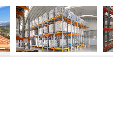
24
ón
05/06/2026
D
Llevamos eficiencia FIFO
a
al almacén de La Merced
e
En AR Racking seguimos fortaleciendo
En
nuestra presencia en México a través
nu
de una red de distribución oficial capaz
en
de desarrollar proyectos...