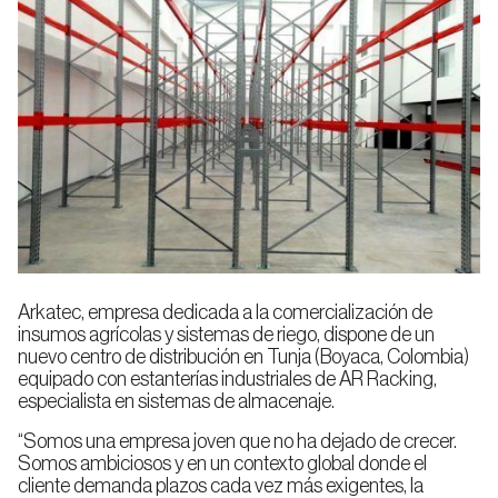
Racks
Automatizados
de
para
Alimentación
Automoción
Carga
pallets
y Bebidas
Pesada
Almacenes
Autoportantes
Pallet
Shuttle
Logística,
E-
Empresa
Calidad
Transporte
Commerce
Sistema
o 3PL
Automático
Rack
para
Selectivo
Pallets
Arkatec, empresa dedicada a la comercialización de
insumos agrícolas y sistemas de riego, dispone de un
Sostenibilidad
Trabaja
nuevo centro de distribución en Tunja (Boyaca, Colombia)
Farmacia
Rack
Industria
con
Noticias
Blog
equipado con estanterías industriales de AR Racking,
de
y
Manufacturera
nosotros
Pasillo
Automatizados
especialista en sistemas de almacenaje.
Cosmética
Estrecho
para
(VNA)
Cajas
“Somos una empresa joven que no ha dejado de crecer.
Somos ambiciosos y en un contexto global donde el
cliente demanda plazos cada vez más exigentes, la
Sistema