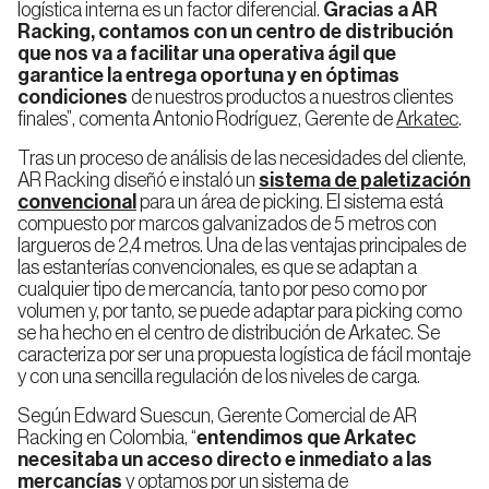
Automatizado
logística interna es un factor diferencial.
Gracias a AR
Almacenaje
Rack
Miniload
en Frío
de
Racking, contamos con un centro de distribución
Doble
que nos va a facilitar una operativa ágil que
Profundidad
garantice la entrega oportuna y en óptimas
condiciones
de nuestros productos a nuestros clientes
finales”, comenta Antonio Rodríguez, Gerente de
Arkatec
.
Rack
Acumulativo
Tras un proceso de análisis de las necesidades del cliente,
Ingenieria
Inspección
Drive
AR Racking diseñó e instaló un
sistema de paletización
in
de
técnica
convencional
para un área de picking. El sistema está
proyectos
compuesto por marcos galvanizados de 5 metros con
largueros de 2,4 metros. Una de las ventajas principales de
las estanterías convencionales, es que se adaptan a
Rack
de
cualquier tipo de mercancía, tanto por peso como por
Bases
volumen y, por tanto, se puede adaptar para picking como
Móviles
se ha hecho en el centro de distribución de Arkatec. Se
caracteriza por ser una propuesta logística de fácil montaje
y con una sencilla regulación de los niveles de carga.
Rack
Dinámico
Según Edward Suescun, Gerente Comercial de AR
por
Racking en Colombia, “
entendimos que Arkatec
gravedad
(FIFO)
necesitaba un acceso directo e inmediato a las
mercancías
y optamos por un sistema de