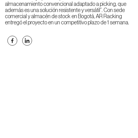
almacenamiento convencional adaptado a picking, que
además es una solución resistente y versátil”. Con sede
Rack
comercial y almacén de stock en Bogotá, AR Racking
Push-
entregó el proyecto en un competitivo plazo de 1 semana.
Back
(LIFO)
Racks
para
Picking
Rack
Picking
Manual
o
Mini
Rack
Rack
para
Picking