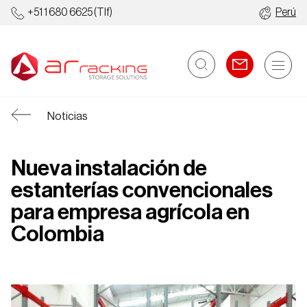
+51 1 680 6625
(Tlf)
Perú
Noticias
Nueva instalación de
estanterías convencionales
para empresa agrícola en
Colombia
Racks
Almacenes
Industriales
Automatizados