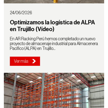
24/06/2026
Optimizamos la logística de ALPA
en Trujillo (Vídeo)
En AR Racking Perú hemos completado un nuevo
proyecto de almacenaje industrial para Almacenera
Selecciona tu país
Pacífico (ALPA) en Trujillo...
País
Ver más
Perú
Continuar