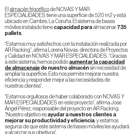
Dinámico
El
almacén frigorífico
de NOVAS Y MAR
ESPECIALIDADES tiene una superficie de 520 m2 y está
ubicado en Cambre, La Coruña. El sistema de bases
Rack
móviles instalado tiene
capacidad para
almacenar
735
con
Entrepisos
pallets
.
“Estamos muy satisfechos con la instalación realizada por
AR Racking”, afirma Lorena Novas, directora de Proyectos
y Calidad en NOVAS Y MAR ESPECIALIDADES. “Gracias
a este sistema, hemos podido
aumentar la capacidad
de almacenaje
de nuestro almacén
sin necesidad de
ampliar la superficie. Esto nos permite mejorar nuestra
eficiencia y responder mejor a las necesidades de
nuestros clientes”.
“Estamos orgullosos de haber colaborado con NOVAS Y
MAR ESPECIALIDADES en este proyecto”, afirma Jose
Ángel Pérez, responsable del proyecto en AR Racking.
“Nuestro objetivo es
ayudar a nuestros clientes a
mejorar su productividad y eficiencia
, y estamos
seguros de que este sistema de bases móviles les ayudará
a alcanzar sus objetivos”.