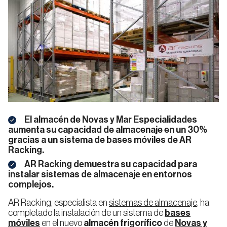
Racks
Automatizados
de
para
Alimentación
Automoción
Carga
pallets
y Bebidas
Pesada
Almacenes
Autoportantes
Pallet
Shuttle
Logística,
E-
Empresa
Calidad
Transporte
Commerce
Sistema
o 3PL
Automático
El almacén de Novas y Mar Especialidades
Rack
para
Selectivo
aumenta su capacidad de almacenaje en un 30%
Pallets
gracias a un sistema de bases móviles de AR
Racking.
Sostenibilidad
Trabaja
AR Racking demuestra su capacidad para
Farmacia
Rack
Industria
con
Noticias
Blog
de
instalar sistemas de almacenaje en entornos
y
Manufacturera
nosotros
Pasillo
Automatizados
Cosmética
complejos.
Estrecho
para
(VNA)
Cajas
AR Racking, especialista en
sistemas de almacenaje
, ha
completado la instalación de un sistema de
bases
móviles
en el nuevo
almacén frigorífico
de
Novas y
Sistema