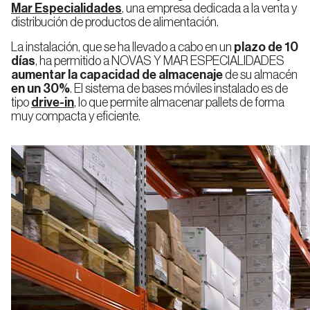
Automatizado
Almacenaje
Mar Especialidades
, una empresa dedicada a la venta y
Rack
Miniload
en Frío
de
distribución de productos de alimentación.
Doble
Profundidad
La instalación, que se ha llevado a cabo en un
plazo de 10
días
, ha permitido a NOVAS Y MAR ESPECIALIDADES
aumentar la capacidad de almacenaje
de su almacén
en un 30%
. El sistema de bases móviles instalado es de
Rack
Acumulativo
tipo
drive-in
, lo que permite almacenar pallets de forma
Ingenieria
Inspección
Drive
muy compacta y eficiente.
in
de
técnica
proyectos
Rack
de
Bases
Móviles
Rack
Dinámico
por
gravedad
(FIFO)