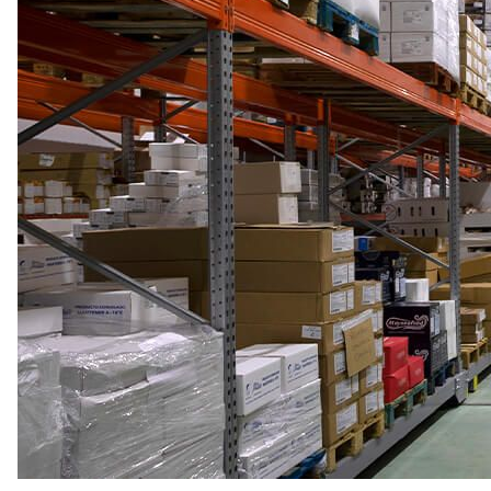
Rack
Push-
Back
(LIFO)
Racks
para
Picking
Rack
Picking
Manual
o
Mini
Rack
Rack
para
Picking