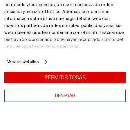
contenido y los anuncios, ofrecer funciones de redes
sociales y analizar el tráfico. Además, compartimos
información sobre el uso que haga del sitio web con
nuestros partners de redes sociales, publicidad y análisis
web, quienes pueden combinarla con otra información que
¿Necesitas más
les haya proporcionado o que hayan recopilado a partir del
uso que haya hecho de sus servicios.
información?
Mostrar detalles
Nuestro equipo de profesionales te asesorará con la
PERMITIR TODAS
solución de almacenaje más adecuada.
DENEGAR
Más información