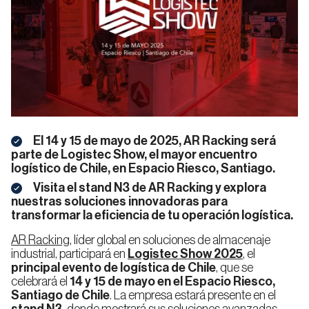
Estanterías
Automáticos
para
para
Alimentación
Automoción
Estibas
Estibas
y Bebidas
Shuttle
Almacenes
para
Autoportantes
Estibas
Logística,
E-
El 14 y 15 de mayo de 2025, AR Racking será
Empresa
Calidad
Transporte
Commerce
Almacenes
parte de Logistec Show, el mayor encuentro
o 3PL
Estanterías
Automáticos
logístico de Chile, en Espacio Riesco, Santiago.
Selectivas
AS/RS
Visita el stand N3 de AR Racking y explora
nuestras soluciones innovadoras para
transformar la eficiencia de tu operación logística.
Sostenibilidad
Trabaja
Estanterías
Farmacia
Industria
con
Noticias
de
Blog
Automáticos
y
Manufacturera
AR Racking
, líder global en soluciones de almacenaje
nosotros
Pasillo
para
Cosmética
Estrecho
industrial, participará en
Logistec Show 2025
, el
Cajas
(VNA)
principal evento de logística de Chile
, que se
celebrará el
14 y 15 de mayo en el Espacio Riesco,
Santiago de Chile
. La empresa estará presente en el
Sistema
Automático