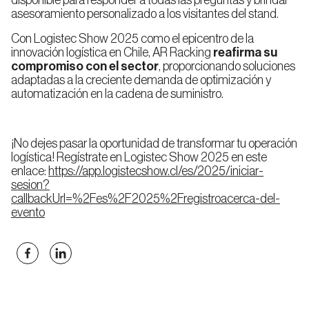
disponible para responder a todas las preguntas y brindar
asesoramiento personalizado a los visitantes del stand.
Estanterías
Push-
Back
Con Logistec Show 2025 como el epicentro de la
(LIFO)
innovación logística en Chile, AR Racking
reafirma su
compromiso con el sector
, proporcionando soluciones
adaptadas a la creciente demanda de optimización y
automatización en la cadena de suministro.
Estanterías
para
Picking
¡No dejes pasar la oportunidad de transformar tu operación
logística! Regístrate en Logistec Show 2025 en este
Estantería
enlace:
https://app.logistecshow.cl/es/2025/iniciar-
Liviana
para
sesion?
Picking
callbackUrl=%2Fes%2F2025%2Fregistroacerca-del-
evento
Estanterías
Carton
Flow