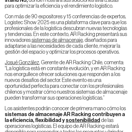
stand N3,
donde mostrará sus soluciones avanzadas
Miniload
Almacenaje
Estanterías
para optimizar la eficiencia y el rendimiento logístico.
de
Frigorífico
Doble
Profundidad
Con más de 90 expositores y 15 conferencias de expertos,
Logistec Show 2025 es una plataforma clave para que los
profesionales de la logística descubran nuevas tecnologías
y tendencias. En este contexto, AR Racking presentará sus
Estantería
innovadores
sistemas de almacenaje
, diseñados para
Drive
In
Ingenieria
Inspección
adaptarse a las necesidades de cada cliente, mejorar la
Compacta
de
técnica
gestión del espacio y optimizar los procesos operativos.
proyectos
Josué González
, Gerente de AR Racking Chile, comenta:
“La logística está en constante evolución, y en AR Racking
Estanterías
nos enorgullece ofrecer soluciones que responden a los
de
nuevos desafíos del sector. Este evento es una
Bases
Móviles
oportunidad perfecta para conectar con los profesionales
chilenos y mostrar cómo nuestros sistemas de almacenaje
pueden transformar sus operaciones logísticas.”
Estanterías
Los asistentes podrán conocer de primera mano cómo los
Dinámicas
sistemas de almacenaje AR Racking contribuyen a
(FIFO)
la eficiencia, flexibilidad y
sostenibilidad
de las
operaciones logísticas. El equipo de AR Racking estará