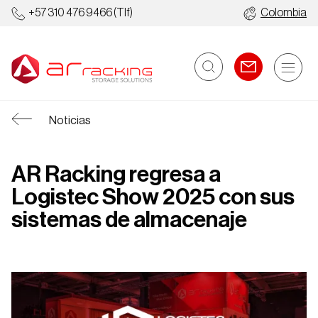
+57 310 476 9466
(Tlf)
Colombia
Noticias
AR Racking regresa a
Logistec Show 2025 con sus
sistemas de almacenaje
Estanterías
Almacenes
Industriales
Automáticos