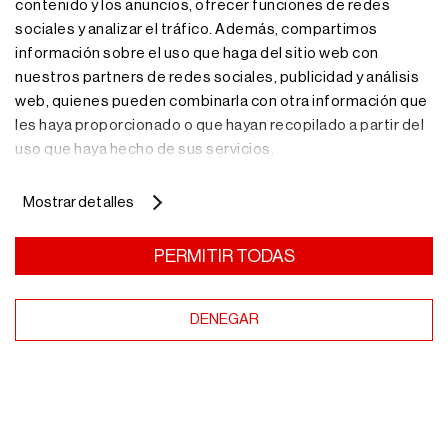
contenido y los anuncios, ofrecer funciones de redes
sociales y analizar el tráfico. Además, compartimos
información sobre el uso que haga del sitio web con
nuestros partners de redes sociales, publicidad y análisis
web, quienes pueden combinarla con otra información que
les haya proporcionado o que hayan recopilado a partir del
uso que haya hecho de sus servicios.
¿Necesitas más
Mostrar detalles
información?
PERMITIR TODAS
Nuestro equipo de profesionales te asesorará con la
DENEGAR
solución de almacenaje más adecuada.
Más información