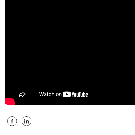
Selecciona tu país
País
Colombia
Continuar