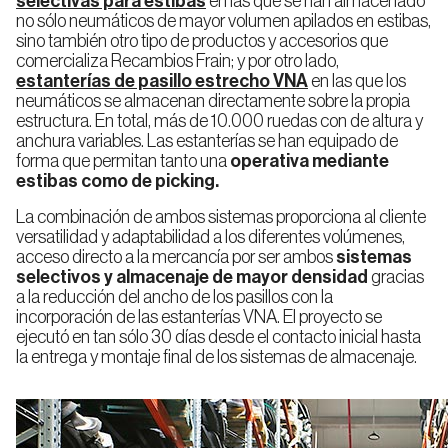
selectivas para estibas
en las que se han almacenado
Miniload
Almacenaje
Estanterías
no sólo neumáticos de mayor volumen apilados en estibas,
de
Frigorífico
Doble
sino también otro tipo de productos y accesorios que
Profundidad
comercializa Recambios Frain; y por otro lado,
estanterías de pasillo estrecho VNA
en las que los
neumáticos se almacenan directamente sobre la propia
estructura. En total, más de 10.000 ruedas con de altura y
Estantería
Drive
anchura variables. Las estanterías se han equipado de
In
Ingenieria
Inspección
forma que permitan tanto una
operativa mediante
Compacta
de
técnica
estibas como de picking.
proyectos
La combinación de ambos sistemas proporciona al cliente
versatilidad y adaptabilidad a los diferentes volúmenes,
Estanterías
acceso directo a la mercancía por ser ambos
sistemas
de
Bases
selectivos y almacenaje de mayor densidad
gracias
Móviles
a la reducción del ancho de los pasillos con la
incorporación de las estanterías VNA. El proyecto se
ejecutó en tan sólo 30 días desde el contacto inicial hasta
la entrega y montaje final de los sistemas de almacenaje.
Estanterías
Dinámicas
(FIFO)