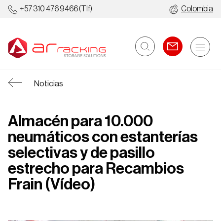
+57 310 476 9466
(Tlf)
Colombia
Noticias
Almacén para 10.000
neumáticos con estanterías
selectivas y de pasillo
estrecho para Recambios
Frain (Vídeo)
Estanterías
Almacenes
Industriales
Automáticos