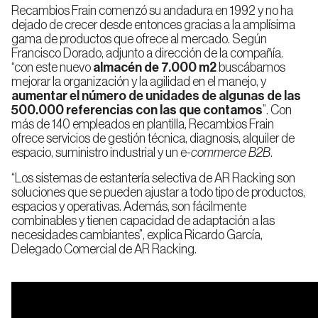
Recambios Frain comenzó su andadura en 1992 y no ha
Entrepisos
dejado de crecer desde entonces gracias a la amplísima
gama de productos que ofrece al mercado. Según
Francisco Dorado, adjunto a dirección de la compañía.
“con este nuevo
almacén de 7.000 m
2
buscábamos
mejorar la organización y la agilidad en el manejo, y
aumentar el número de unidades de algunas de las
500.000 referencias con las que contamos
”. Con
más de 140 empleados en plantilla, Recambios Frain
ofrece servicios de gestión técnica, diagnosis, alquiler de
espacio, suministro industrial y un e
-commerce B2B
.
“Los sistemas de estantería selectiva de AR Racking son
soluciones que se pueden ajustar a todo tipo de productos,
espacios y operativas. Además, son fácilmente
combinables y tienen capacidad de adaptación a las
necesidades cambiantes”, explica Ricardo García,
Delegado Comercial de AR Racking.