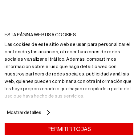
ESTA PÁGINA WEB USA COOKIES
Las cookies de este sitio web se usan para personalizar el
contenido y los anuncios, ofrecer funciones de redes
sociales y analizar el tráfico. Además, compartimos
información sobre el uso que haga del sitio web con
nuestros partners de redes sociales, publicidad y análisis
web, quienes pueden combinarla con otra información que
les haya proporcionado o que hayan recopilado a partir del
uso que haya hecho de sus servicios.
Mostrar detalles
¿Necesitas más
PERMITIR TODAS