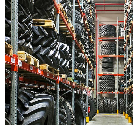
Estanterías
Push-
Back
(LIFO)
Estanterías
para
Picking
Estantería
Liviana
para
Picking
Estanterías
Carton
Flow