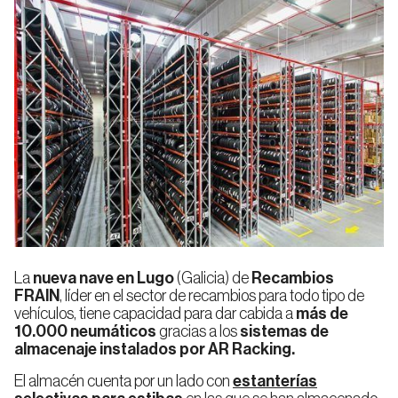
Estanterías
Automáticos
para
para
Alimentación
Automoción
Estibas
Estibas
y Bebidas
Shuttle
Almacenes
para
Autoportantes
Estibas
Logística,
E-
Empresa
Calidad
Transporte
Commerce
Almacenes
o 3PL
Estanterías
Automáticos
Selectivas
AS/RS
La
nueva nave en Lugo
(Galicia) de
Recambios
Sostenibilidad
Trabaja
Estanterías
Farmacia
Industria
FRAIN
, líder en el sector de recambios para todo tipo de
con
Noticias
de
Blog
Automáticos
y
Manufacturera
nosotros
Pasillo
vehículos, tiene capacidad para dar cabida a
más de
para
Cosmética
Estrecho
10.000 neumáticos
gracias a los
sistemas de
Cajas
(VNA)
almacenaje instalados por AR Racking.
Sistema
El almacén cuenta por un lado con
estanterías
Automático