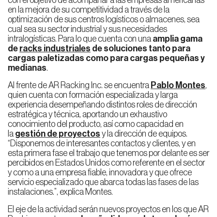
con el objetivo de acompañar a las empresas americanas
Almacenaje
Rack
en la mejora de su competitividad a través de la
de
Frigorífico
Miniload
Doble
optimización de sus centros logísticos o almacenes, sea
Profundidad
cual sea su sector industrial y sus necesidades
intralogísticas. Para lo que cuenta con una
amplia gama
de
racks industriales
de soluciones tanto para
cargas paletizadas como para cargas pequeñas y
Rack
medianas
.
Drive
In
Ingenieria
Inspección
de
técnica
Al frente de AR Racking Inc. se encuentra
Pablo Montes
,
proyectos
quien cuenta con formación especializada y larga
experiencia desempeñando distintos roles de dirección
Racks
estratégica y técnica, aportando un exhaustivo
Móviles
conocimiento del producto, así como capacidad en
la
gestión de proyectos
y la dirección de equipos.
“Disponemos de interesantes contactos y clientes, y en
esta primera fase el trabajo que tenemos por delante es ser
Rack
percibidos en Estados Unidos como referente en el sector
Dinámico
para
y como a una empresa fiable, innovadora y que ofrece
Pallets
servicio especializado que abarca todas las fases de las
(FIFO)
instalaciones.”, explica Montes.
El eje de la actividad serán nuevos proyectos en los que AR