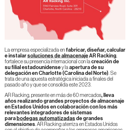
Racks
Racks
para
Automatizados
Alimentación
Automoción
Pallets
para
Y Bebidas
Pallets
Shuttle
para
Rack
Pallets
Autoportante
La empresa especializada en
fabricar, diseñar, calcular
e instalar
soluciones de almacenaje
AR Racking
,
Logística,
E-
Empresa
Calidad
fortalece su presencia internacional con la
creación de
Transporte
Commerce
su filial estadounidense
y la
apertura de su
o 3PL
Rack
Racks
Selectivo
o
delegación en Charlotte (Carolina del Norte)
. Se
Bodegas
trata de una apuesta estratégica iniciada a finales del
Automatizadas
pasado año y que se consolida este 2023.
Sostenibilidad
Ingeniería
Rack
AR Racking, presente en más de 60 mercados
, lleva
Farmacia
Industria
antisísmica
Noticias
de
Blog
y
Manufacturera
años realizando grandes proyectos de almacenaje
Pasillo
Cosmética
Estrecho
en Estados Unidos en colaboración con los más
Racks
(VNA)
relevantes integradores de sistemas
Automatizados
de
para
bodegas automatizadas
de grandes
Picking
dimensiones
. AR Racking aterriza en Estados Unidos