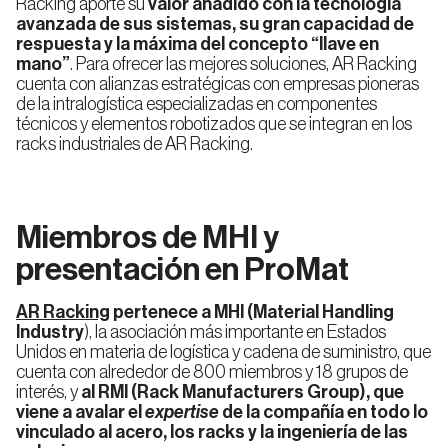
Racking aporte su
valor añadido con la tecnología
Rack
Push-
avanzada de sus sistemas, su gran capacidad de
Back
respuesta y la máxima del concepto “llave en
Dinámico
(LIFO)
mano”
. Para ofrecer las mejores soluciones, AR Racking
cuenta con alianzas estratégicas con empresas pioneras
de la intralogística especializadas en componentes
técnicos y elementos robotizados que se integran en los
racks industriales de AR Racking.
Sistemas
de
Picking
Miembros de MHI y
Rack
Picking
presentación en ProMat
Manual
o
Mini
Rack
AR Racking
pertenece a MHI (Material Handling
Industry
), la asociación más importante en Estados
Unidos en materia de logística y cadena de suministro, que
cuenta con alrededor de 800 miembros y 18 grupos de
Picking
interés, y
al RMI (Rack Manufacturers Group), que
Dinámico
o
viene a avalar el
expertise
de la compañía en todo lo
Case
vinculado al acero, los racks y la ingeniería de las
Flow