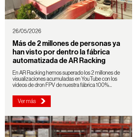
País
Chile
26/05/2026
Más de 2 millones de personas ya
han visto por dentro la fábrica
Continuar
automatizada de AR Racking
En AR Racking hemos superado los 2 millones de
visualizaciones acumuladas en YouTube con los
vídeos de dron FPV de nuestra fábrica 100%...
Ver más