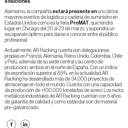
soluciones
.
Asimismo, la compañía
estará presente en
uno de los
mayores eventos de logística y cadena de suministro en
Rack
Estados Unidos como es la feria
ProMAT
, que tendrá
Multinivel
lugar en Chicago del 20 al 23 de marzo, y supondrá un
escaparate óptimo para darse a conocer entre el público
profesional.
Actualmente, AR Racking cuenta son delegaciones
propias en Francia, Alemania, Reino Unido, Colombia, Chile
y Perú, además de su sede central y su centro de
producción, ambos en el norte de España. Con un índice
de exportación superior al 85%, en la actualidad AR
Racking ha desarrollado más de 34.000 proyectos de
almacenaje en todo el mundo. Cuenta con una capacidad
de producción de +100.000 toneladas de acero. Los racks
metálicos industriales de AR Racking cuentan con 5 años
de garantía de calidad y como estándar son de material
pre-galvanizado.