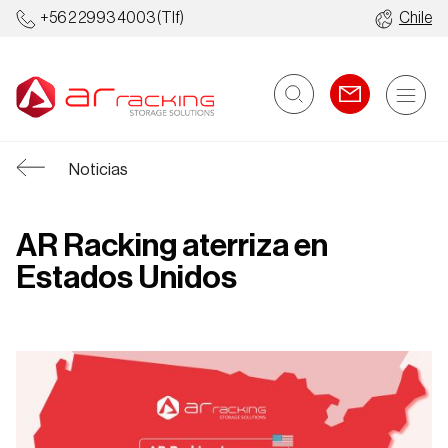
+56 2 2993 4003
(Tlf)
Chile
Noticias
AR Racking aterriza en
Estados Unidos
Racks
Racks
Industriales
Automatizados