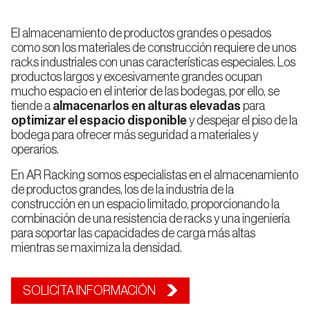
Rack
Automáticos
El almacenamiento de productos grandes o pesados
de
para
como son los materiales de construcción requiere de unos
Alimentación
Automoción
paletización
Pallets
Y Bebidas
racks industriales con unas características especiales. Los
productos largos y excesivamente grandes ocupan
Shuttle
Depósito
mucho espacio en el interior de las bodegas, por ello, se
Pallet
Autoportante
tiende a
almacenarlos en alturas elevadas
para
optimizar el espacio disponible
y despejar el piso de la
bodega para ofrecer más seguridad a materiales y
Logística,
E-
operarios.
Transporte
Commerce
Rack
Racks
o 3PL
Selectivo
Automatizado
ASRS
En AR Racking somos especialistas en el almacenamiento
de productos grandes, los de la industria de la
construcción en un espacio limitado, proporcionando la
Rack
combinación de una resistencia de racks y una ingeniería
de
Farmacia
Industria
para soportar las capacidades de carga más altas
Pasillo
Automáticos
y
Manufacturera
Angosto
mientras se maximiza la densidad.
para
Cosmética
(VNA)
Empresa
Calidad
Cajas
SOLICITA INFORMACIÓN
Miniload
Rack