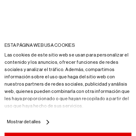
¿Necesitas más
ESTA PÁGINA WEB USA COOKIES
información?
Las cookies de este sitio web se usan para personalizar el
contenido y los anuncios, ofrecer funciones de redes
sociales y analizar el tráfico. Además, compartimos
Nuestro equipo de profesionales te asesorará con la
solución de almacenaje más adecuada.
información sobre el uso que haga del sitio web con
nuestros partners de redes sociales, publicidad y análisis
web, quienes pueden combinarla con otra información que
Más información
les haya proporcionado o que hayan recopilado a partir del
uso que haya hecho de sus servicios.
Mostrar detalles
Recibe nuestras