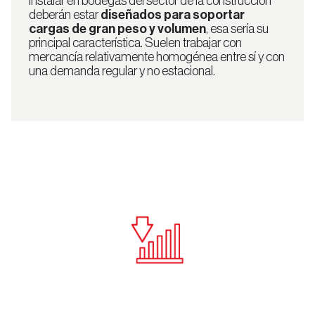
instalar en bodegas del sector de la construcción
deberán estar
diseñados para soportar
cargas de gran peso y volumen
, esa sería su
principal característica. Suelen trabajar con
mercancía relativamente homogénea entre sí y con
Estanterías
una demanda regular y no estacional.
de
Picking
Rack
Picking
Manual
Picking
Dinámico
Carton
Flow
Estanterías
con
Pasarela